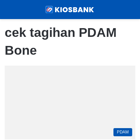
Menu
Sear
cek tagihan PDAM
Bone
PDAM