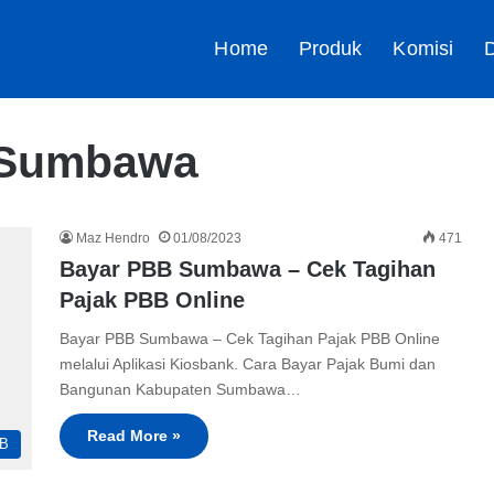
Home
Produk
Komisi
D
 Sumbawa
Maz Hendro
01/08/2023
471
Bayar PBB Sumbawa – Cek Tagihan
Pajak PBB Online
Bayar PBB Sumbawa – Cek Tagihan Pajak PBB Online
melalui Aplikasi Kiosbank. Cara Bayar Pajak Bumi dan
Bangunan Kabupaten Sumbawa…
Read More »
B