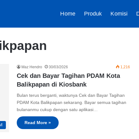
Home
Produk
Komisi
D
likpapan
Maz Hendro
30/03/2026
1,216
Cek dan Bayar Tagihan PDAM Kota
Balikpapan di Kiosbank
Bulan terus berganti, waktunya Cek dan Bayar Tagihan
PDAM Kota Balikpapan sekarang. Bayar semua tagihan
bulananmu cukup dengan satu aplikasi…
Read More »
M