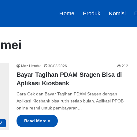
Home
Produk
Komisi
D
 mei
Maz Hendro
30/03/2026
212
Bayar Tagihan PDAM Sragen Bisa di
Aplikasi Kiosbank
Cara Cek dan Bayar Tagihan PDAM Sragen dengan
Aplikasi Kiosbank bisa rutin setiap bulan. Aplikasi PPOB
online resmi untuk pembayaran…
Read More »
M