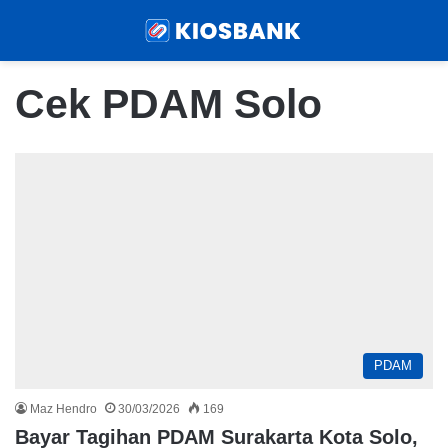
Menu
Sear
Cek PDAM Solo
PDAM
Maz Hendro
30/03/2026
169
Bayar Tagihan PDAM Surakarta Kota Solo,