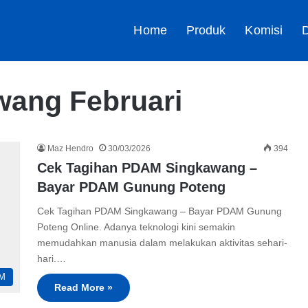
Home
Produk
Komisi
D
ang Februari
Maz Hendro
30/03/2026
394
Cek Tagihan PDAM Singkawang –
Bayar PDAM Gunung Poteng
Cek Tagihan PDAM Singkawang – Bayar PDAM Gunung
Poteng Online. Adanya teknologi kini semakin
memudahkan manusia dalam melakukan aktivitas sehari-
hari.…
M
Read More »