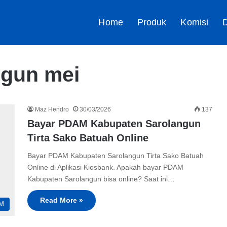
Home
Produk
Komisi
D
gun mei
Maz Hendro
30/03/2026
137
Bayar PDAM Kabupaten Sarolangun
Tirta Sako Batuah Online
Bayar PDAM Kabupaten Sarolangun Tirta Sako Batuah
Online di Aplikasi Kiosbank. Apakah bayar PDAM
Kabupaten Sarolangun bisa online? Saat ini…
Read More »
M