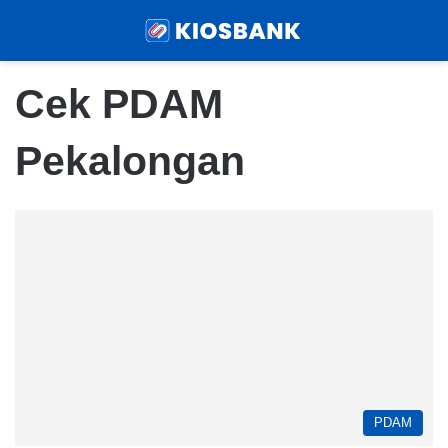
Menu
Sear
Cek PDAM
Pekalongan
PDAM