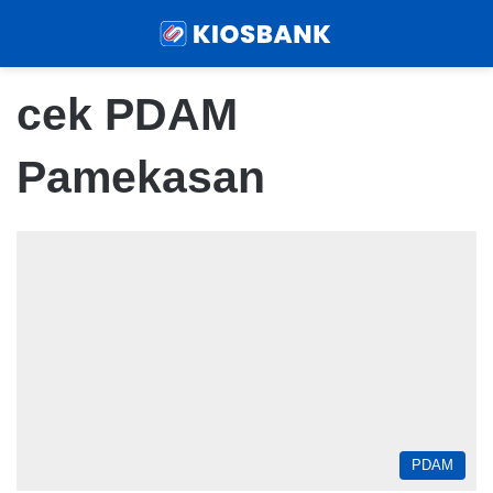
Menu
Sear
cek PDAM
Pamekasan
PDAM