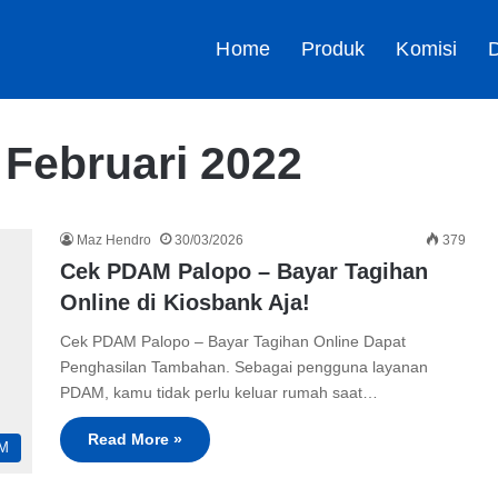
Home
Produk
Komisi
D
Februari 2022
Maz Hendro
30/03/2026
379
Cek PDAM Palopo – Bayar Tagihan
Online di Kiosbank Aja!
Cek PDAM Palopo – Bayar Tagihan Online Dapat
Penghasilan Tambahan. Sebagai pengguna layanan
PDAM, kamu tidak perlu keluar rumah saat…
Read More »
M