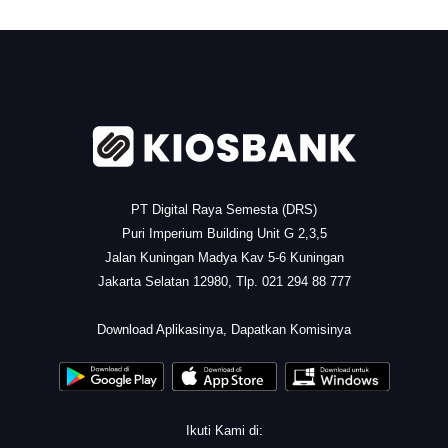
.
PT Digital Raya Semesta (DRS)
Puri Imperium Building Unit G 2,3,5
Jalan Kuningan Madya Kav 5-6 Kuningan
Jakarta Selatan 12980, Tlp. 021 294 88 777
.
Download Aplikasinya, Dapatkan Komisinya
Ikuti Kami di: