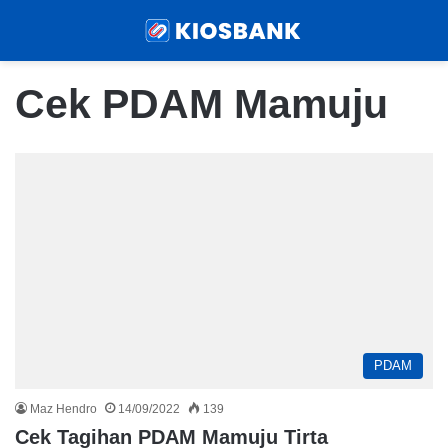
Menu
Sear
Cek PDAM Mamuju
PDAM
Maz Hendro
14/09/2022
139
Cek Tagihan PDAM Mamuju Tirta