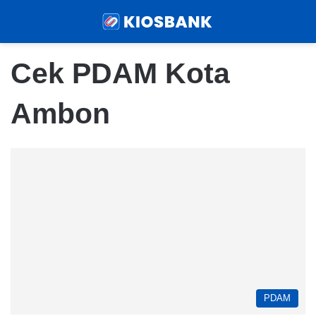
Menu
Sear
Cek PDAM Kota
Ambon
PDAM