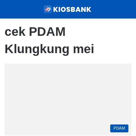
Menu
Sear
cek PDAM
Klungkung mei
PDAM