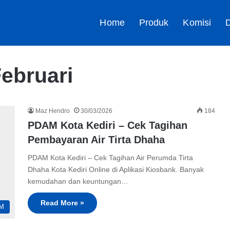
Home
Produk
Komisi
D
ebruari
Maz Hendro
30/03/2026
184
PDAM Kota Kediri – Cek Tagihan
Pembayaran Air Tirta Dhaha
PDAM Kota Kediri – Cek Tagihan Air Perumda Tirta
Dhaha Kota Kediri Online di Aplikasi Kiosbank. Banyak
kemudahan dan keuntungan…
Read More »
M