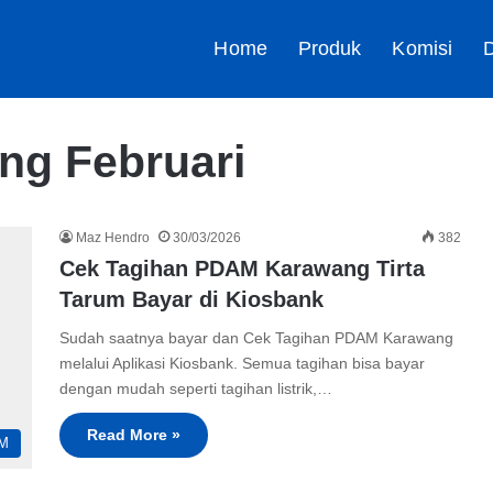
Home
Produk
Komisi
D
g Februari
Maz Hendro
30/03/2026
382
Cek Tagihan PDAM Karawang Tirta
Tarum Bayar di Kiosbank
Sudah saatnya bayar dan Cek Tagihan PDAM Karawang
melalui Aplikasi Kiosbank. Semua tagihan bisa bayar
dengan mudah seperti tagihan listrik,…
Read More »
M