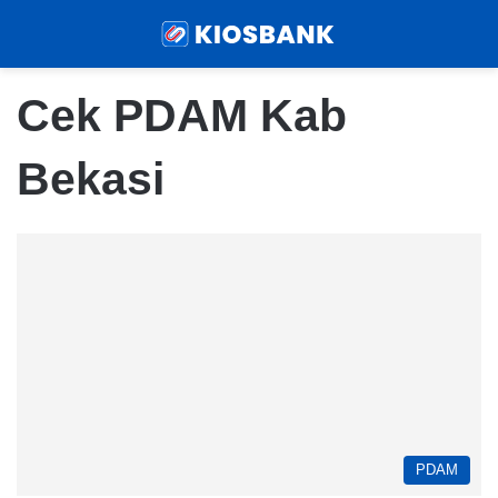
Menu
Sear
Cek PDAM Kab
Bekasi
PDAM