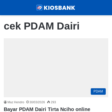
Menu
Sear
cek PDAM Dairi
PDAM
Maz Hendro
30/03/2026
293
Bayar PDAM Dairi Tirta Nciho online