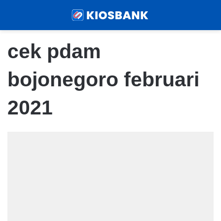
Menu
Sear
cek pdam
bojonegoro februari
2021