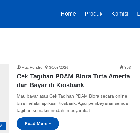
Home
Produk
Komisi
D
Maz Hendro
30/03/2026
303
Cek Tagihan PDAM Blora Tirta Amerta
dan Bayar di Kiosbank
Mau bayar atau Cek Tagihan PDAM Blora secara online
bisa melalui aplikasi Kiosbank. Agar pembayaran semua
tagihan semakin mudah, masyarakat…
Read More »
M