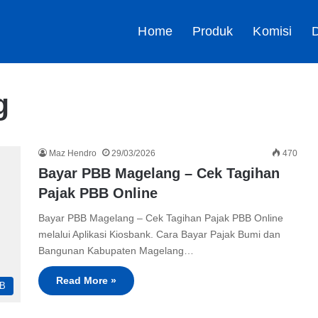
Home
Produk
Komisi
D
g
Maz Hendro
29/03/2026
470
Bayar PBB Magelang – Cek Tagihan
Pajak PBB Online
Bayar PBB Magelang – Cek Tagihan Pajak PBB Online
melalui Aplikasi Kiosbank. Cara Bayar Pajak Bumi dan
Bangunan Kabupaten Magelang…
Read More »
B