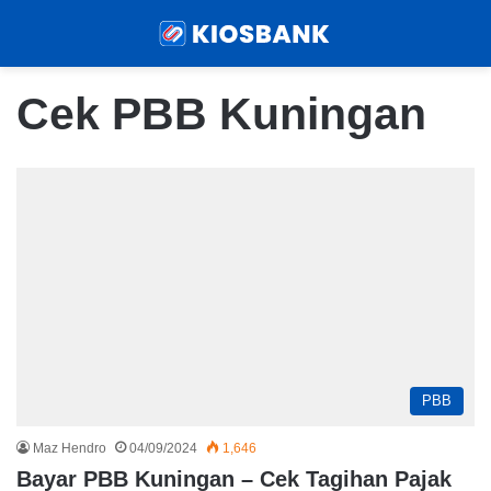
Menu
Sear
Cek PBB Kuningan
PBB
Maz Hendro
04/09/2024
1,646
Bayar PBB Kuningan – Cek Tagihan Pajak