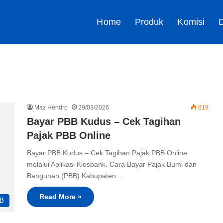
Home
Produk
Komisi
D
Maz Hendro
29/03/2026
819
Bayar PBB Kudus – Cek Tagihan
Pajak PBB Online
Bayar PBB Kudus – Cek Tagihan Pajak PBB Online
melalui Aplikasi Kiosbank. Cara Bayar Pajak Bumi dan
Bangunan (PBB) Kabupaten…
Read More »
B