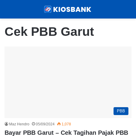
Menu
Sear
Cek PBB Garut
PBB
Maz Hendro
05/09/2024
1,078
Bayar PBB Garut – Cek Tagihan Pajak PBB