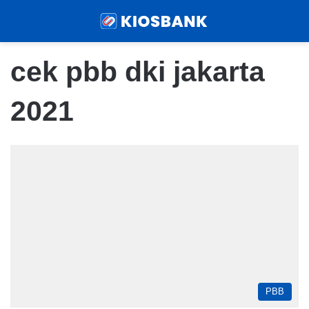
Menu
Sear
cek pbb dki jakarta
2021
PBB