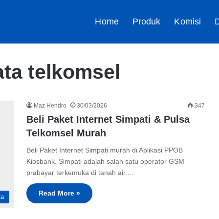
Home
Produk
Komisi
D
ata telkomsel
Maz Hendro
30/03/2026
347
Beli Paket Internet Simpati & Pulsa
Telkomsel Murah
Beli Paket Internet Simpati murah di Aplikasi PPOB
Kiosbank. Simpati adalah salah satu operator GSM
prabayar terkemuka di tanah air.…
Read More »
ta