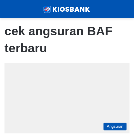
Menu
Sear
cek angsuran BAF
terbaru
Angsuran