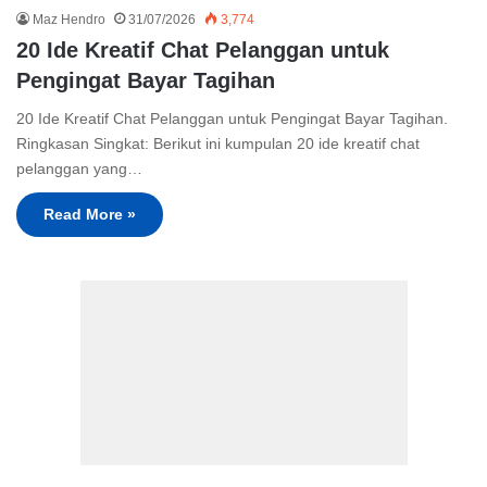
Maz Hendro
31/07/2026
3,774
20 Ide Kreatif Chat Pelanggan untuk
Pengingat Bayar Tagihan
20 Ide Kreatif Chat Pelanggan untuk Pengingat Bayar Tagihan.
Ringkasan Singkat: Berikut ini kumpulan 20 ide kreatif chat
pelanggan yang…
Read More »