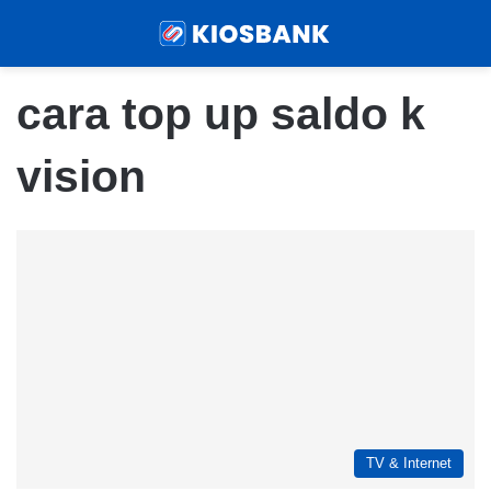
Menu
Sear
cara top up saldo k
vision
TV & Internet