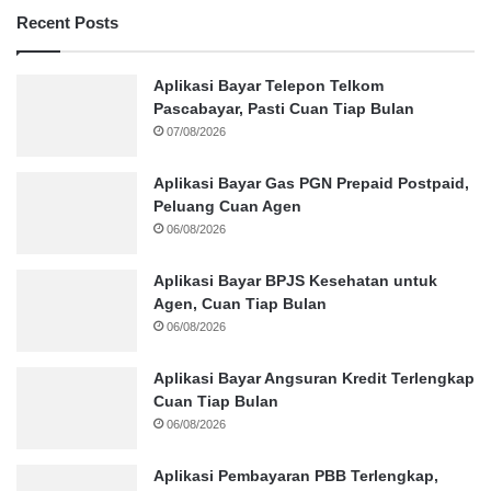
Recent Posts
Aplikasi Bayar Telepon Telkom
Pascabayar, Pasti Cuan Tiap Bulan
07/08/2026
Aplikasi Bayar Gas PGN Prepaid Postpaid,
Peluang Cuan Agen
06/08/2026
Aplikasi Bayar BPJS Kesehatan untuk
Agen, Cuan Tiap Bulan
06/08/2026
Aplikasi Bayar Angsuran Kredit Terlengkap
Cuan Tiap Bulan
06/08/2026
Aplikasi Pembayaran PBB Terlengkap,