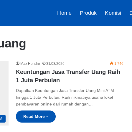
Home
Produk
Komisi
D
 uang
Maz Hendro
31/03/2026
1,746
Keuntungan Jasa Transfer Uang Raih
1 Juta Perbulan
Dapatkan Keuntungan Jasa Transfer Uang Mini ATM
hingga 1 Juta Perbulan. Raih nikmatnya usaha loket
pembayaran online dari rumah dengan…
Read More »
TM