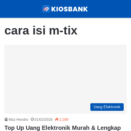
Menu
Sear
cara isi m-tix
Uang Elektronik
Maz Hendro
01/02/2026
2,289
Top Up Uang Elektronik Murah & Lengkap