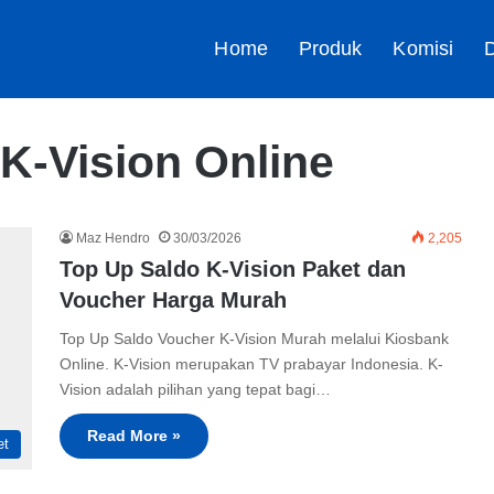
Home
Produk
Komisi
D
 K-Vision Online
Maz Hendro
30/03/2026
2,205
Top Up Saldo K-Vision Paket dan
Voucher Harga Murah
Top Up Saldo Voucher K-Vision Murah melalui Kiosbank
Online. K-Vision merupakan TV prabayar Indonesia. K-
Vision adalah pilihan yang tepat bagi…
Read More »
et