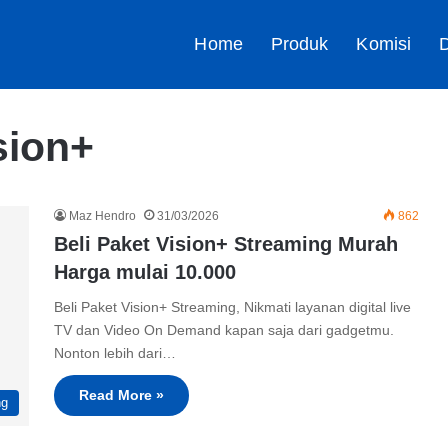
Home
Produk
Komisi
D
sion+
Maz Hendro
31/03/2026
862
Beli Paket Vision+ Streaming Murah
Harga mulai 10.000
Beli Paket Vision+ Streaming, Nikmati layanan digital live
TV dan Video On Demand kapan saja dari gadgetmu.
Nonton lebih dari…
Read More »
ng