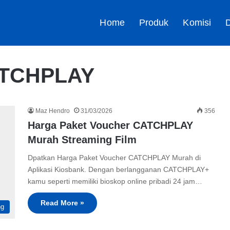
Home
Produk
Komisi
D
CATCHPLAY
Maz Hendro
31/03/2026
356
Harga Paket Voucher CATCHPLAY
Murah Streaming Film
Dpatkan Harga Paket Voucher CATCHPLAY Murah di
Aplikasi Kiosbank. Dengan berlangganan CATCHPLAY+
kamu seperti memiliki bioskop online pribadi 24 jam…
Read More »
ng