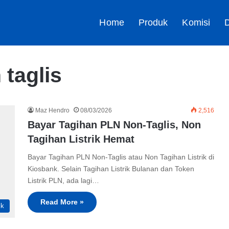
Home
Produk
Komisi
D
 taglis
Maz Hendro
08/03/2026
2,516
Bayar Tagihan PLN Non-Taglis, Non
Tagihan Listrik Hemat
Bayar Tagihan PLN Non-Taglis atau Non Tagihan Listrik di
Kiosbank. Selain Tagihan Listrik Bulanan dan Token
Listrik PLN, ada lagi…
Read More »
ik