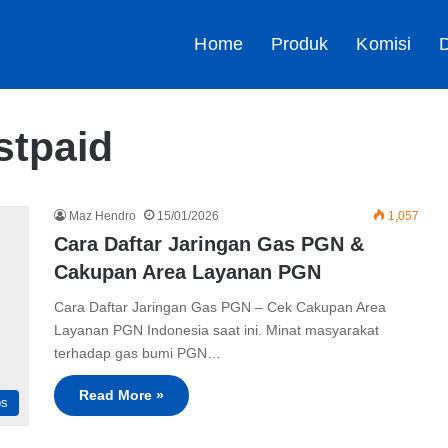
Home
Produk
Komisi
D
stpaid
Maz Hendro
15/01/2026
1,057
Cara Daftar Jaringan Gas PGN &
Cakupan Area Layanan PGN
Cara Daftar Jaringan Gas PGN – Cek Cakupan Area
Layanan PGN Indonesia saat ini. Minat masyarakat
terhadap gas bumi PGN…
Read More »
ps