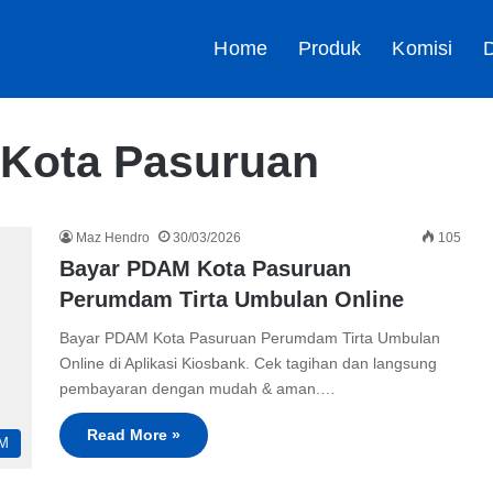
Home
Produk
Komisi
D
Kota Pasuruan
Maz Hendro
30/03/2026
105
Bayar PDAM Kota Pasuruan
Perumdam Tirta Umbulan Online
Bayar PDAM Kota Pasuruan Perumdam Tirta Umbulan
Online di Aplikasi Kiosbank. Cek tagihan dan langsung
pembayaran dengan mudah & aman.…
Read More »
M