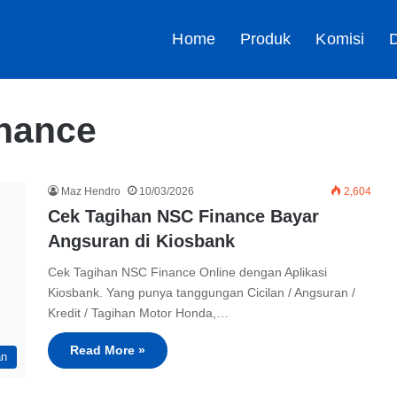
Home
Produk
Komisi
D
inance
Maz Hendro
10/03/2026
2,604
Cek Tagihan NSC Finance Bayar
Angsuran di Kiosbank
Cek Tagihan NSC Finance Online dengan Aplikasi
Kiosbank. Yang punya tanggungan Cicilan / Angsuran /
Kredit / Tagihan Motor Honda,…
Read More »
an