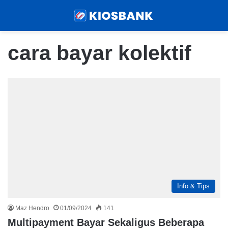
Menu
Sear
cara bayar kolektif
Info & Tips
Maz Hendro
01/09/2024
141
Multipayment Bayar Sekaligus Beberapa