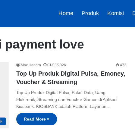
Home
Produk
Komisi
D
i payment love
Maz Hendro
01/03/2026
472
Top Up Produk Digital Pulsa, Emoney,
Voucher & Streaming
Top Up Produk Digital Pulsa, Paket Data, Uang
Elektronik, Streaming dan Voucher Games di Aplikasi
Kiosbank. KIOSBANK adalah Platform Layanan…
Read More »
uk