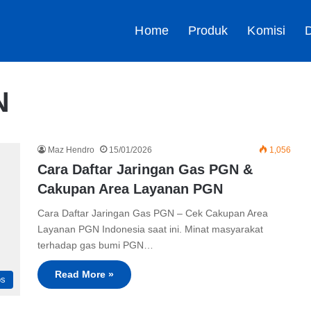
Home
Produk
Komisi
D
N
Maz Hendro
15/01/2026
1,056
Cara Daftar Jaringan Gas PGN &
Cakupan Area Layanan PGN
Cara Daftar Jaringan Gas PGN – Cek Cakupan Area
Layanan PGN Indonesia saat ini. Minat masyarakat
terhadap gas bumi PGN…
Read More »
ps