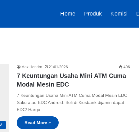
Home
Produk
Komisi
D
Maz Hendro
21/01/2026
496
7 Keuntungan Usaha Mini ATM Cuma
Modal Mesin EDC
7 Keuntungan Usaha Mini ATM Cuma Modal Mesin EDC
Saku atau EDC Android. Beli di Kiosbank dijamin dapat
EDC! Harga…
Read More »
TM