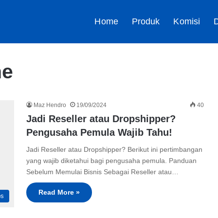
Home
Produk
Komisi
D
ne
Maz Hendro
19/09/2024
40
Jadi Reseller atau Dropshipper?
Pengusaha Pemula Wajib Tahu!
Jadi Reseller atau Dropshipper? Berikut ini pertimbangan
yang wajib diketahui bagi pengusaha pemula. Panduan
Sebelum Memulai Bisnis Sebagai Reseller atau…
Read More »
ps