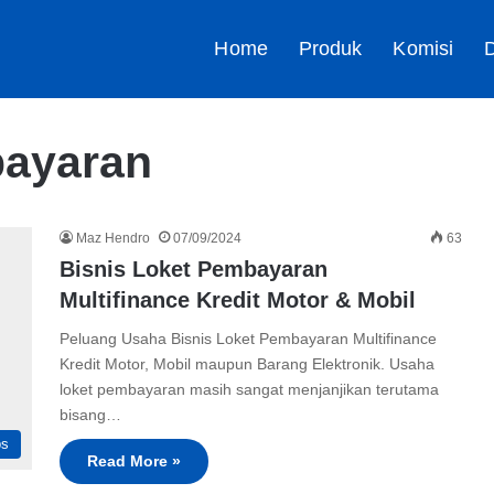
Home
Produk
Komisi
D
bayaran
Maz Hendro
07/09/2024
63
Bisnis Loket Pembayaran
Multifinance Kredit Motor & Mobil
Peluang Usaha Bisnis Loket Pembayaran Multifinance
Kredit Motor, Mobil maupun Barang Elektronik. Usaha
loket pembayaran masih sangat menjanjikan terutama
bisang…
ps
Read More »