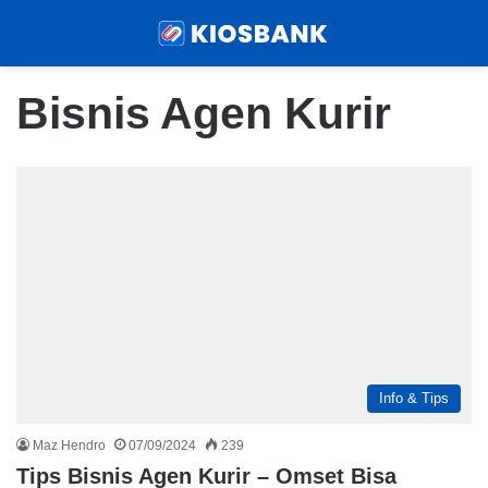
Menu
Sear
Bisnis Agen Kurir
Info & Tips
Maz Hendro
07/09/2024
239
Tips Bisnis Agen Kurir – Omset Bisa