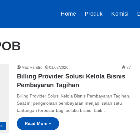
Home
Produk
Komisi
D
PPOB
Maz Hendro
01/02/2026
77
Billing Provider Solusi Kelola Bisnis
Pembayaran Tagihan
Billing Provider Solusi Kelola Bisnis Pembayaran Tagihan.
Saat ini pengelolaan pembayaran menjadi salah satu
tantangan terbesar bagi pelaku bisnis. Baik…
Read More »
or