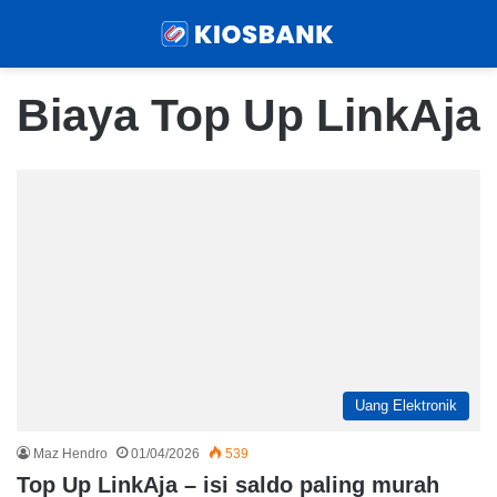
Menu
Sear
Biaya Top Up LinkAja
Uang Elektronik
Maz Hendro
01/04/2026
539
Top Up LinkAja – isi saldo paling murah