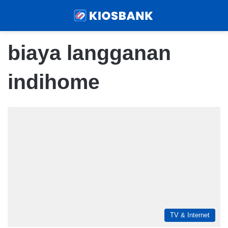
Menu
Sear
biaya langganan
indihome
TV & Internet