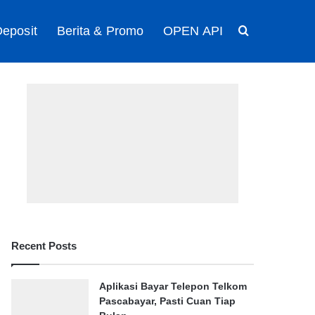
eposit
Berita & Promo
OPEN API
Search for
Recent Posts
Aplikasi Bayar Telepon Telkom
Pascabayar, Pasti Cuan Tiap