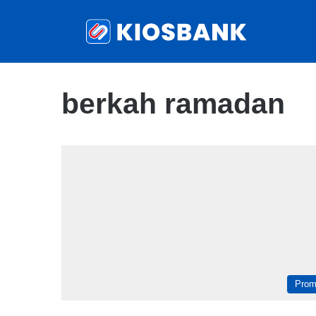
berkah ramadan
Pro